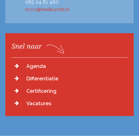
085 04 81 460
nvvv@heelkunde.nl
Snel naar
Agenda
Differentiatie
Certificering
Vacatures