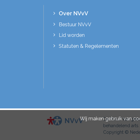
Over NVvV
Bestuur NVvV
Lid worden
Statuten & Regelementen
Wij maken gebruik van cook
De NVvV kan geen 
behandelend arts.
Copyright © Neder