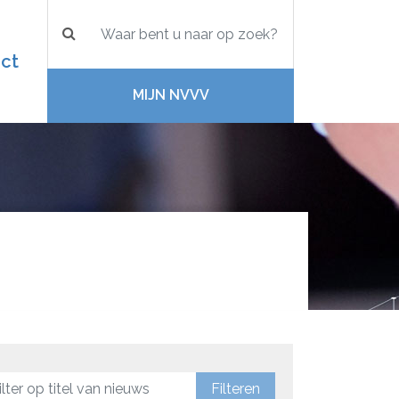
ct
MIJN NVVV
Filteren