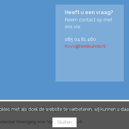
Heeft u een vraag?
Neem contact op met
ons via:
085 04 81 460
nvvv@heelkunde.nl
ies met als doel de website te verbeteren, wij kunnen u daar
individueel medisch advies geven aan patiënten. Wij adviseren u om
Sluiten
landse Vereniging voor Vaatchirurgie 2026