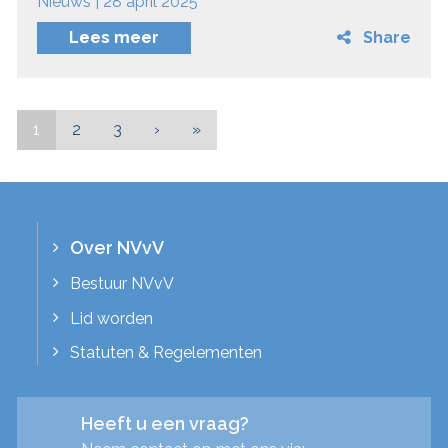
Nieuws | 28 april 2025
Lees meer
Share
1
2
3
›
»
Over NVvV
Bestuur NVvV
Lid worden
Statuten & Regelementen
Heeft u een vraag?