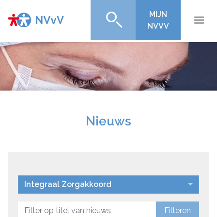
MIJN
NVVV
Nieuws
Integraal Zorgakkoord
Filteren