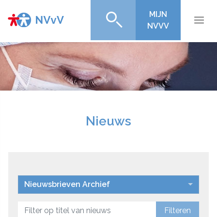
MIJN
NVVV
Nieuws
Nieuwsbrieven Archief
Filteren