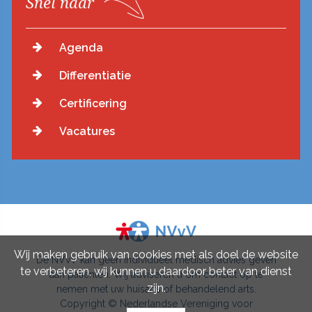
Snel naar
Agenda
Differentiatie
Certificering
Vacatures
Wij maken gebruik van cookies met als doel de website
De NVvV kan geen individueel medisch advies geven
te verbeteren, wij kunnen u daardoor beter van dienst
aan patiënten. Wij adviseren u om contact op te
zijn.
nemen met uw huisarts of behandelend arts.
Copyright © Nederlandse Vereniging voor